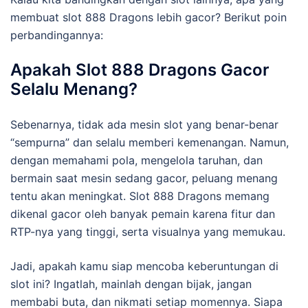
membuat slot 888 Dragons lebih gacor? Berikut poin
perbandingannya:
Apakah Slot 888 Dragons Gacor
Selalu Menang?
Sebenarnya, tidak ada mesin slot yang benar-benar
“sempurna” dan selalu memberi kemenangan. Namun,
dengan memahami pola, mengelola taruhan, dan
bermain saat mesin sedang gacor, peluang menang
tentu akan meningkat. Slot 888 Dragons memang
dikenal gacor oleh banyak pemain karena fitur dan
RTP-nya yang tinggi, serta visualnya yang memukau.
Jadi, apakah kamu siap mencoba keberuntungan di
slot ini? Ingatlah, mainlah dengan bijak, jangan
membabi buta, dan nikmati setiap momennya. Siapa