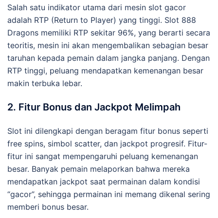
Salah satu indikator utama dari mesin slot gacor
adalah RTP (Return to Player) yang tinggi. Slot 888
Dragons memiliki RTP sekitar 96%, yang berarti secara
teoritis, mesin ini akan mengembalikan sebagian besar
taruhan kepada pemain dalam jangka panjang. Dengan
RTP tinggi, peluang mendapatkan kemenangan besar
makin terbuka lebar.
2. Fitur Bonus dan Jackpot Melimpah
Slot ini dilengkapi dengan beragam fitur bonus seperti
free spins, simbol scatter, dan jackpot progresif. Fitur-
fitur ini sangat mempengaruhi peluang kemenangan
besar. Banyak pemain melaporkan bahwa mereka
mendapatkan jackpot saat permainan dalam kondisi
“gacor”, sehingga permainan ini memang dikenal sering
memberi bonus besar.