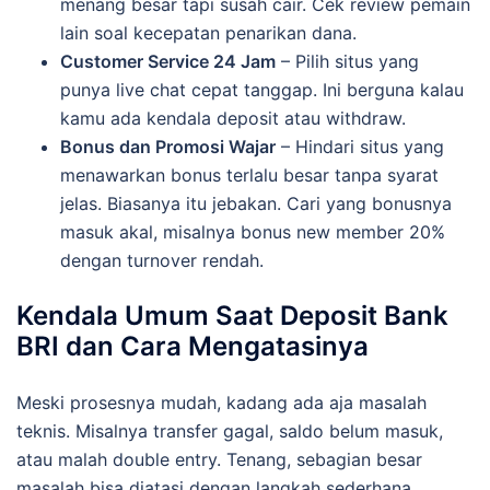
menang besar tapi susah cair. Cek review pemain
lain soal kecepatan penarikan dana.
Customer Service 24 Jam
– Pilih situs yang
punya live chat cepat tanggap. Ini berguna kalau
kamu ada kendala deposit atau withdraw.
Bonus dan Promosi Wajar
– Hindari situs yang
menawarkan bonus terlalu besar tanpa syarat
jelas. Biasanya itu jebakan. Cari yang bonusnya
masuk akal, misalnya bonus new member 20%
dengan turnover rendah.
Kendala Umum Saat Deposit Bank
BRI dan Cara Mengatasinya
Meski prosesnya mudah, kadang ada aja masalah
teknis. Misalnya transfer gagal, saldo belum masuk,
atau malah double entry. Tenang, sebagian besar
masalah bisa diatasi dengan langkah sederhana.