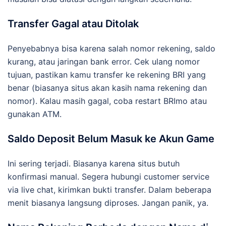
Transfer Gagal atau Ditolak
Penyebabnya bisa karena salah nomor rekening, saldo
kurang, atau jaringan bank error. Cek ulang nomor
tujuan, pastikan kamu transfer ke rekening BRI yang
benar (biasanya situs akan kasih nama rekening dan
nomor). Kalau masih gagal, coba restart BRImo atau
gunakan ATM.
Saldo Deposit Belum Masuk ke Akun Game
Ini sering terjadi. Biasanya karena situs butuh
konfirmasi manual. Segera hubungi customer service
via live chat, kirimkan bukti transfer. Dalam beberapa
menit biasanya langsung diproses. Jangan panik, ya.