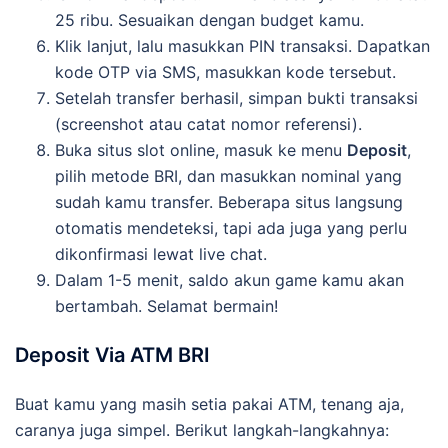
25 ribu. Sesuaikan dengan budget kamu.
Klik lanjut, lalu masukkan PIN transaksi. Dapatkan
kode OTP via SMS, masukkan kode tersebut.
Setelah transfer berhasil, simpan bukti transaksi
(screenshot atau catat nomor referensi).
Buka situs slot online, masuk ke menu
Deposit
,
pilih metode BRI, dan masukkan nominal yang
sudah kamu transfer. Beberapa situs langsung
otomatis mendeteksi, tapi ada juga yang perlu
dikonfirmasi lewat live chat.
Dalam 1-5 menit, saldo akun game kamu akan
bertambah. Selamat bermain!
Deposit Via ATM BRI
Buat kamu yang masih setia pakai ATM, tenang aja,
caranya juga simpel. Berikut langkah-langkahnya: