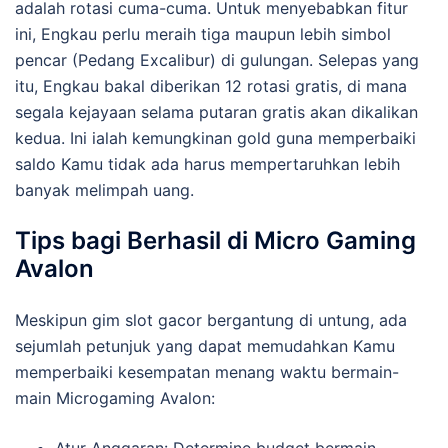
adalah rotasi cuma-cuma. Untuk menyebabkan fitur
ini, Engkau perlu meraih tiga maupun lebih simbol
pencar (Pedang Excalibur) di gulungan. Selepas yang
itu, Engkau bakal diberikan 12 rotasi gratis, di mana
segala kejayaan selama putaran gratis akan dikalikan
kedua. Ini ialah kemungkinan gold guna memperbaiki
saldo Kamu tidak ada harus mempertaruhkan lebih
banyak melimpah uang.
Tips bagi Berhasil di Micro Gaming
Avalon
Meskipun gim slot gacor bergantung di untung, ada
sejumlah petunjuk yang dapat memudahkan Kamu
memperbaiki kesempatan menang waktu bermain-
main Microgaming Avalon: