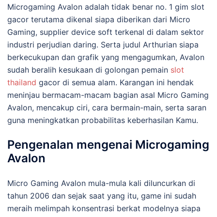
Microgaming Avalon adalah tidak benar no. 1 gim slot
gacor terutama dikenal siapa diberikan dari Micro
Gaming, supplier device soft terkenal di dalam sektor
industri perjudian daring. Serta judul Arthurian siapa
berkecukupan dan grafik yang mengagumkan, Avalon
sudah beralih kesukaan di golongan pemain
slot
thailand
gacor di semua alam. Karangan ini hendak
meninjau bermacam-macam bagian asal Micro Gaming
Avalon, mencakup ciri, cara bermain-main, serta saran
guna meningkatkan probabilitas keberhasilan Kamu.
Pengenalan mengenai Microgaming
Avalon
Micro Gaming Avalon mula-mula kali diluncurkan di
tahun 2006 dan sejak saat yang itu, game ini sudah
meraih melimpah konsentrasi berkat modelnya siapa