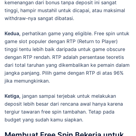
kemenangan dari bonus tanpa deposit ini sangat
tinggi, hampir mustahil untuk dicapai, atau maksimal
withdraw-nya sangat dibatasi.
Kedua,
perhatikan game yang eligible. Free spin untuk
game slot populer dengan RTP (Return to Player)
tinggi tentu lebih baik daripada untuk game obscure
dengan RTP rendah. RTP adalah persentase teoretis
dari total taruhan yang dikembalikan ke pemain dalam
jangka panjang. Pilih game dengan RTP di atas 96%
jika memungkinkan.
Ketiga,
jangan sampai terjebak untuk melakukan
deposit lebih besar dari rencana awal hanya karena
tergiur tawaran free spin tambahan. Tetap pada
budget yang sudah kamu siapkan.
Membuat Free Spin Bekerja untuk