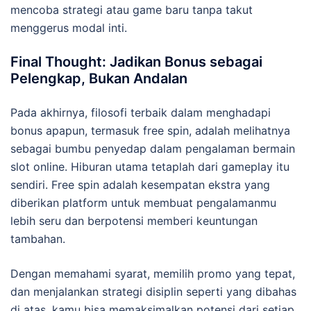
mencoba strategi atau game baru tanpa takut
menggerus modal inti.
Final Thought: Jadikan Bonus sebagai
Pelengkap, Bukan Andalan
Pada akhirnya, filosofi terbaik dalam menghadapi
bonus apapun, termasuk free spin, adalah melihatnya
sebagai bumbu penyedap dalam pengalaman bermain
slot online. Hiburan utama tetaplah dari gameplay itu
sendiri. Free spin adalah kesempatan ekstra yang
diberikan platform untuk membuat pengalamanmu
lebih seru dan berpotensi memberi keuntungan
tambahan.
Dengan memahami syarat, memilih promo yang tepat,
dan menjalankan strategi disiplin seperti yang dibahas
di atas, kamu bisa memaksimalkan potensi dari setiap