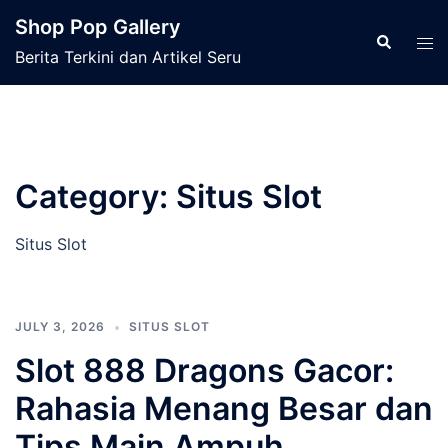
Skip
Shop Pop Gallery
to
Search
Tog
Berita Terkini dan Artikel Seru
content
men
Category:
Situs Slot
Situs Slot
JULY 3, 2026
SITUS SLOT
Slot 888 Dragons Gacor:
Rahasia Menang Besar dan
Tips Main Ampuh