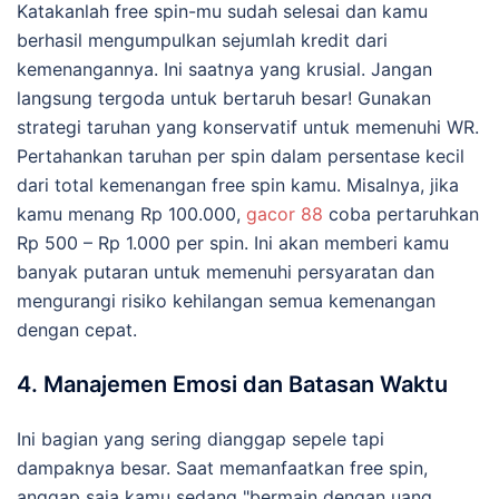
Katakanlah free spin-mu sudah selesai dan kamu
berhasil mengumpulkan sejumlah kredit dari
kemenangannya. Ini saatnya yang krusial. Jangan
langsung tergoda untuk bertaruh besar! Gunakan
strategi taruhan yang konservatif untuk memenuhi WR.
Pertahankan taruhan per spin dalam persentase kecil
dari total kemenangan free spin kamu. Misalnya, jika
kamu menang Rp 100.000,
gacor 88
coba pertaruhkan
Rp 500 – Rp 1.000 per spin. Ini akan memberi kamu
banyak putaran untuk memenuhi persyaratan dan
mengurangi risiko kehilangan semua kemenangan
dengan cepat.
4. Manajemen Emosi dan Batasan Waktu
Ini bagian yang sering dianggap sepele tapi
dampaknya besar. Saat memanfaatkan free spin,
anggap saja kamu sedang "bermain dengan uang