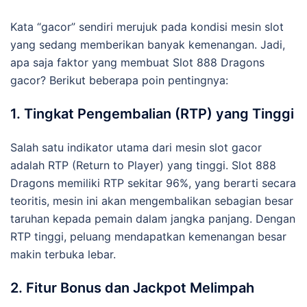
Kata “gacor” sendiri merujuk pada kondisi mesin slot
yang sedang memberikan banyak kemenangan. Jadi,
apa saja faktor yang membuat Slot 888 Dragons
gacor? Berikut beberapa poin pentingnya:
1. Tingkat Pengembalian (RTP) yang Tinggi
Salah satu indikator utama dari mesin slot gacor
adalah RTP (Return to Player) yang tinggi. Slot 888
Dragons memiliki RTP sekitar 96%, yang berarti secara
teoritis, mesin ini akan mengembalikan sebagian besar
taruhan kepada pemain dalam jangka panjang. Dengan
RTP tinggi, peluang mendapatkan kemenangan besar
makin terbuka lebar.
2. Fitur Bonus dan Jackpot Melimpah