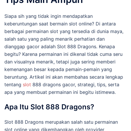
Siapa sih yang tidak ingin mendapatkan
keberuntungan saat bermain slot online? Di antara
berbagai permainan slot yang tersedia di dunia maya,
salah satu yang paling menarik perhatian dan
dianggap gacor adalah Slot 888 Dragons. Kenapa
begitu? Karena permainan ini dikenal tidak cuma seru
dan visualnya menarik, tetapi juga sering memberi
kemenangan besar kepada pemain-pemain yang
beruntung. Artikel ini akan membahas secara lengkap
tentang
slot
888 dragons gacor, strategi, tips, serta
apa yang membuat permainan ini begitu istimewa.
Apa Itu Slot 888 Dragons?
Slot 888 Dragons merupakan salah satu permainan
slot online yang dikembangkan oleh provider