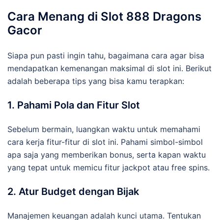
Cara Menang di Slot 888 Dragons
Gacor
Siapa pun pasti ingin tahu, bagaimana cara agar bisa
mendapatkan kemenangan maksimal di slot ini. Berikut
adalah beberapa tips yang bisa kamu terapkan:
1. Pahami Pola dan Fitur Slot
Sebelum bermain, luangkan waktu untuk memahami
cara kerja fitur-fitur di slot ini. Pahami simbol-simbol
apa saja yang memberikan bonus, serta kapan waktu
yang tepat untuk memicu fitur jackpot atau free spins.
2. Atur Budget dengan Bijak
Manajemen keuangan adalah kunci utama. Tentukan