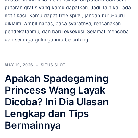
putaran gratis yang kamu dapatkan. Jadi, lain kali ada
notifikasi "Kamu dapat free spin!", jangan buru-buru
diklaim. Ambil napas, baca syaratnya, rencanakan
pendekatanmu, dan baru eksekusi. Selamat mencoba
dan semoga gulunganmu beruntung!
MAY 19, 2026
SITUS SLOT
Apakah Spadegaming
Princess Wang Layak
Dicoba? Ini Dia Ulasan
Lengkap dan Tips
Bermainnya