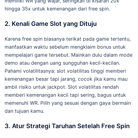
memiliki WR yang wajar, seringkali di kisaran 20x
hingga 35x untuk kemenangan dari free spin.
2. Kenali Game Slot yang Dituju
Karena free spin biasanya terikat pada game tertentu,
manfaatkan waktu sebelum mengklaim bonus untuk
mempelajari game tersebut. Mainkan dulu dalam mode
demo atau dengan uang sungguhan kecil-kecilan.
Pahami volatilitasnya: slot volatilitas tinggi memberi
kemenangan besar tapi jarang, cocok jika kamu mau
ambil risiko untuk jackpot. Slot volatilitas rendah
memberi kemenangan kecil tapi sering, bagus untuk
memenuhi WR. Pilih yang sesuai dengan gaya bermain
dan tujuan kamu.
3. Atur Strategi Taruhan Setelah Free Spin