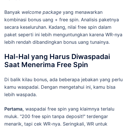
Banyak
welcome package
yang menawarkan
kombinasi bonus uang + free spin. Analisis paketnya
secara keseluruhan. Kadang, nilai free spin dalam
paket seperti ini lebih menguntungkan karena WR-nya
lebih rendah dibandingkan bonus uang tunainya.
Hal-Hal yang Harus Diwaspadai
Saat Menerima Free Spin
Di balik kilau bonus, ada beberapa jebakan yang perlu
kamu waspadai. Dengan mengetahui ini, kamu bisa
lebih waspada.
Pertama,
waspadai free spin yang klaimnya terlalu
muluk. "200 free spin tanpa deposit!" terdengar
menarik, tapi cek WR-nya. Seringkali, WR untuk