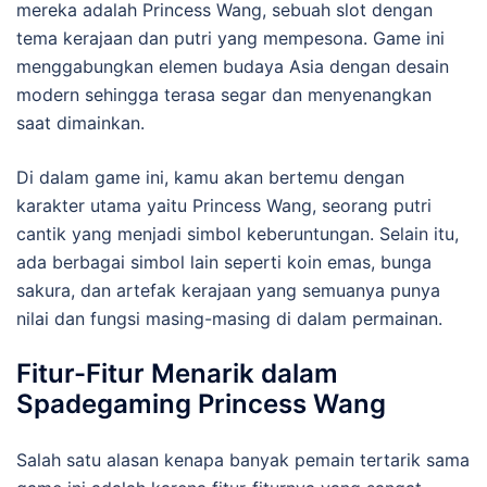
mereka adalah Princess Wang, sebuah slot dengan
tema kerajaan dan putri yang mempesona. Game ini
menggabungkan elemen budaya Asia dengan desain
modern sehingga terasa segar dan menyenangkan
saat dimainkan.
Di dalam game ini, kamu akan bertemu dengan
karakter utama yaitu Princess Wang, seorang putri
cantik yang menjadi simbol keberuntungan. Selain itu,
ada berbagai simbol lain seperti koin emas, bunga
sakura, dan artefak kerajaan yang semuanya punya
nilai dan fungsi masing-masing di dalam permainan.
Fitur-Fitur Menarik dalam
Spadegaming Princess Wang
Salah satu alasan kenapa banyak pemain tertarik sama