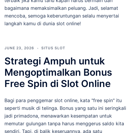
terbaik jika kamu tahu kapan harus bermain dan
bagaimana memaksimalkan peluang. Jadi, selamat
mencoba, semoga keberuntungan selalu menyertai
langkah kamu di dunia slot online!
JUNE 23, 2026
SITUS SLOT
Strategi Ampuh untuk
Mengoptimalkan Bonus
Free Spin di Slot Online
Bagi para penggemar slot online, kata "free spin" itu
seperti musik di telinga. Bonus yang satu ini seringkali
jadi primadona, menawarkan kesempatan untuk
memutar gulungan tanpa harus menggerus saldo kita
sendiri. Tapi, di balik keseruannya, ada satu