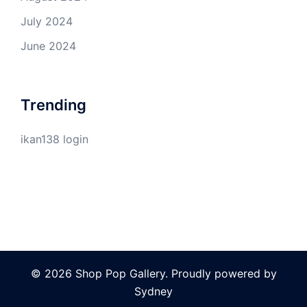
July 2024
June 2024
Trending
ikan138 login
© 2026 Shop Pop Gallery. Proudly powered by
Sydney