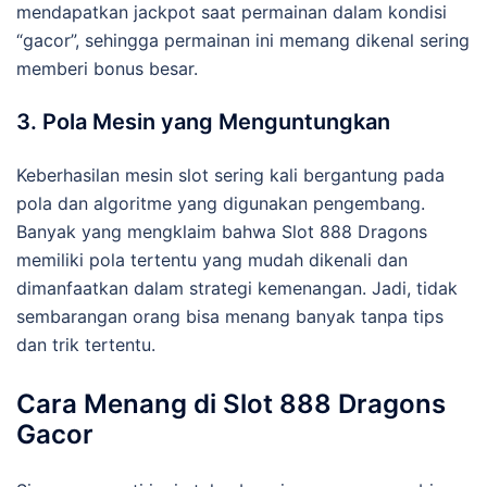
mendapatkan jackpot saat permainan dalam kondisi
“gacor”, sehingga permainan ini memang dikenal sering
memberi bonus besar.
3. Pola Mesin yang Menguntungkan
Keberhasilan mesin slot sering kali bergantung pada
pola dan algoritme yang digunakan pengembang.
Banyak yang mengklaim bahwa Slot 888 Dragons
memiliki pola tertentu yang mudah dikenali dan
dimanfaatkan dalam strategi kemenangan. Jadi, tidak
sembarangan orang bisa menang banyak tanpa tips
dan trik tertentu.
Cara Menang di Slot 888 Dragons
Gacor