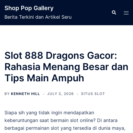
Skip
Shop Pop Gallery
to
Search
Tog
Berita Terkini dan Artikel Seru
content
men
Slot 888 Dragons Gacor:
Rahasia Menang Besar dan
Tips Main Ampuh
BY
KENNETH HILL
JULY 3, 2026
SITUS SLOT
Siapa sih yang tidak ingin mendapatkan
keberuntungan saat bermain slot online? Di antara
berbagai permainan slot yang tersedia di dunia maya,