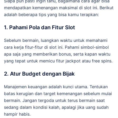
Siapa pun pasti ingin tahu, bagaimana cara agar bisa
mendapatkan kemenangan maksimal di slot ini. Berikut
adalah beberapa tips yang bisa kamu terapkan:
1. Pahami Pola dan Fitur Slot
Sebelum bermain, luangkan waktu untuk memahami
cara kerja fitur-fitur di slot ini. Pahami simbol-simbol
apa saja yang memberikan bonus, serta kapan waktu
yang tepat untuk memicu fitur jackpot atau free spins.
2. Atur Budget dengan Bijak
Manajemen keuangan adalah kunci utama. Tentukan
batas kerugian dan target kemenangan sebelum mulai
bermain. Jangan tergoda untuk terus bermain saat
sedang dalam kondisi kalah, apalagi jika uang sudah
hampir habis.