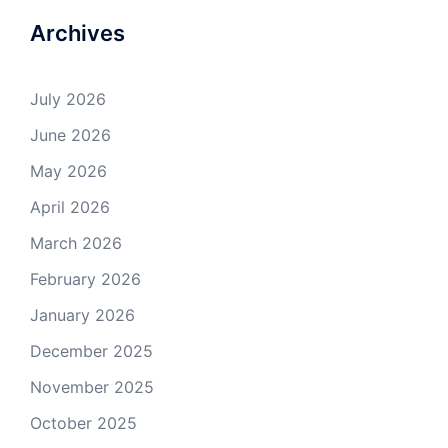
Archives
July 2026
June 2026
May 2026
April 2026
March 2026
February 2026
January 2026
December 2025
November 2025
October 2025