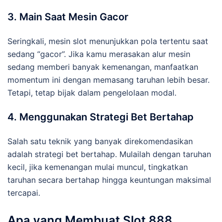
3. Main Saat Mesin Gacor
Seringkali, mesin slot menunjukkan pola tertentu saat
sedang “gacor”. Jika kamu merasakan alur mesin
sedang memberi banyak kemenangan, manfaatkan
momentum ini dengan memasang taruhan lebih besar.
Tetapi, tetap bijak dalam pengelolaan modal.
4. Menggunakan Strategi Bet Bertahap
Salah satu teknik yang banyak direkomendasikan
adalah strategi bet bertahap. Mulailah dengan taruhan
kecil, jika kemenangan mulai muncul, tingkatkan
taruhan secara bertahap hingga keuntungan maksimal
tercapai.
Apa yang Membuat Slot 888