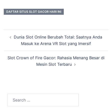
DAFTAR SITUS SLOT GACOR HARI INI
Post
Dunia Slot Online Berubah Total: Saatnya Anda
navigation
Masuk ke Arena VR Slot yang Imersif
Slot Crown of Fire Gacor: Rahasia Menang Besar di
Mesin Slot Terbaru
Search
for: