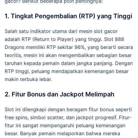
gacor? Berikut beberapa poin pentingnya:
1. Tingkat Pengembalian (RTP) yang Tinggi
Salah satu indikator utama dari mesin slot gacor
adalah RTP (Return to Player) yang tinggi. Slot 888
Dragons memiliki RTP sekitar 96%, yang berarti secara
teoritis, mesin ini akan mengembalikan sebagian besar
taruhan kepada pemain dalam jangka panjang. Dengan
RTP tinggi, peluang mendapatkan kemenangan besar
makin terbuka lebar.
2. Fitur Bonus dan Jackpot Melimpah
Slot ini dilengkapi dengan beragam fitur bonus seperti
free spins, simbol scatter, dan jackpot progresif. Fitur-
fitur ini sangat mempengaruhi peluang kemenangan
besar. Banyak pemain melaporkan bahwa mereka