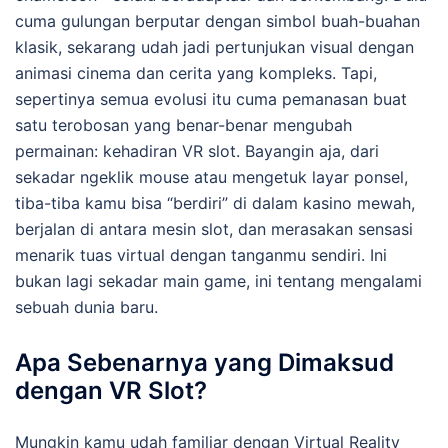
cuma gulungan berputar dengan simbol buah-buahan
klasik, sekarang udah jadi pertunjukan visual dengan
animasi cinema dan cerita yang kompleks. Tapi,
sepertinya semua evolusi itu cuma pemanasan buat
satu terobosan yang benar-benar mengubah
permainan: kehadiran VR slot. Bayangin aja, dari
sekadar ngeklik mouse atau mengetuk layar ponsel,
tiba-tiba kamu bisa “berdiri” di dalam kasino mewah,
berjalan di antara mesin slot, dan merasakan sensasi
menarik tuas virtual dengan tanganmu sendiri. Ini
bukan lagi sekadar main game, ini tentang mengalami
sebuah dunia baru.
Apa Sebenarnya yang Dimaksud
dengan VR Slot?
Mungkin kamu udah familiar dengan Virtual Reality