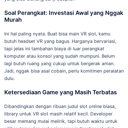
Soal Perangkat: Investasi Awal yang Nggak
Murah
Ini hal paling nyata. Buat bisa main VR slot, kamu
butuh headset VR yang bagus. Harganya bervariasi,
tapi jelas ini tambahan biaya di luar perangkat
komputer atau konsol yang sudah mumpuni. Belum
lagi butuh ruang yang cukup untuk bergerak aman.
Jadi, nggak bisa asal cobain, perlu komitmen peralatan
dulu.
Ketersediaan Game yang Masih Terbatas
Dibandingkan dengan ribuan judul slot online biasa,
library untuk VR slot masih relatif kecil. Developer
besar memang mulai melirik, tapi butuh waktu untuk