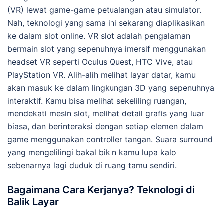
(VR) lewat game-game petualangan atau simulator.
Nah, teknologi yang sama ini sekarang diaplikasikan
ke dalam slot online. VR slot adalah pengalaman
bermain slot yang sepenuhnya imersif menggunakan
headset VR seperti Oculus Quest, HTC Vive, atau
PlayStation VR. Alih-alih melihat layar datar, kamu
akan masuk ke dalam lingkungan 3D yang sepenuhnya
interaktif. Kamu bisa melihat sekeliling ruangan,
mendekati mesin slot, melihat detail grafis yang luar
biasa, dan berinteraksi dengan setiap elemen dalam
game menggunakan controller tangan. Suara surround
yang mengelilingi bakal bikin kamu lupa kalo
sebenarnya lagi duduk di ruang tamu sendiri.
Bagaimana Cara Kerjanya? Teknologi di
Balik Layar