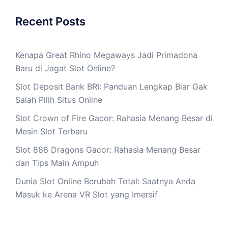
Recent Posts
Kenapa Great Rhino Megaways Jadi Primadona
Baru di Jagat Slot Online?
Slot Deposit Bank BRI: Panduan Lengkap Biar Gak
Salah Pilih Situs Online
Slot Crown of Fire Gacor: Rahasia Menang Besar di
Mesin Slot Terbaru
Slot 888 Dragons Gacor: Rahasia Menang Besar
dan Tips Main Ampuh
Dunia Slot Online Berubah Total: Saatnya Anda
Masuk ke Arena VR Slot yang Imersif