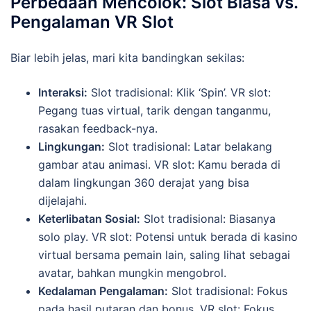
Perbedaan Mencolok: Slot Biasa vs.
Pengalaman VR Slot
Biar lebih jelas, mari kita bandingkan sekilas:
Interaksi:
Slot tradisional: Klik ‘Spin’. VR slot:
Pegang tuas virtual, tarik dengan tanganmu,
rasakan feedback-nya.
Lingkungan:
Slot tradisional: Latar belakang
gambar atau animasi. VR slot: Kamu berada di
dalam lingkungan 360 derajat yang bisa
dijelajahi.
Keterlibatan Sosial:
Slot tradisional: Biasanya
solo play. VR slot: Potensi untuk berada di kasino
virtual bersama pemain lain, saling lihat sebagai
avatar, bahkan mungkin mengobrol.
Kedalaman Pengalaman:
Slot tradisional: Fokus
pada hasil putaran dan bonus. VR slot: Fokus