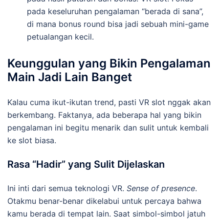
pada keseluruhan pengalaman “berada di sana”,
di mana bonus round bisa jadi sebuah mini-game
petualangan kecil.
Keunggulan yang Bikin Pengalaman
Main Jadi Lain Banget
Kalau cuma ikut-ikutan trend, pasti VR slot nggak akan
berkembang. Faktanya, ada beberapa hal yang bikin
pengalaman ini begitu menarik dan sulit untuk kembali
ke slot biasa.
Rasa “Hadir” yang Sulit Dijelaskan
Ini inti dari semua teknologi VR.
Sense of presence
.
Otakmu benar-benar dikelabui untuk percaya bahwa
kamu berada di tempat lain. Saat simbol-simbol jatuh