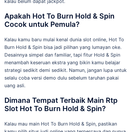
kalau belum dapat jackpot.
Apakah Hot To Burn Hold & Spin
Cocok untuk Pemula?
Kalau kamu baru mulai kenal dunia slot online, Hot To
Burn Hold & Spin bisa jadi pilihan yang lumayan oke.
Desainnya simpel dan familiar, tapi fitur Hold & Spin
menambah keseruan ekstra yang bikin kamu belajar
strategi sedikit demi sedikit. Namun, jangan lupa untuk
selalu coba versi demo dulu sebelum taruhan pakai
uang asli.
Dimana Tempat Terbaik Main Rtp
Slot Hot To Burn Hold & Spin?
Kalau mau main Hot To Burn Hold & Spin, pastikan
kamu pilih situs judi online yang terpercaya dan punya