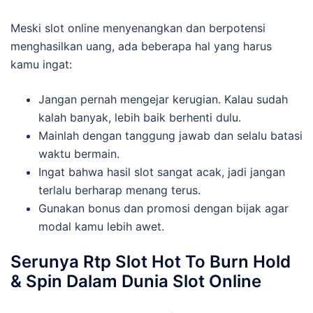
Meski slot online menyenangkan dan berpotensi
menghasilkan uang, ada beberapa hal yang harus
kamu ingat:
Jangan pernah mengejar kerugian. Kalau sudah
kalah banyak, lebih baik berhenti dulu.
Mainlah dengan tanggung jawab dan selalu batasi
waktu bermain.
Ingat bahwa hasil slot sangat acak, jadi jangan
terlalu berharap menang terus.
Gunakan bonus dan promosi dengan bijak agar
modal kamu lebih awet.
Serunya Rtp Slot Hot To Burn Hold
& Spin Dalam Dunia Slot Online