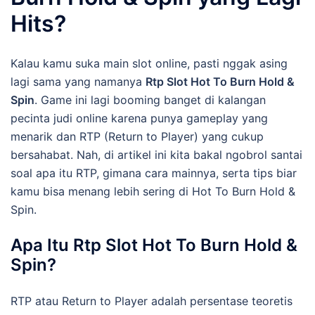
Hits?
Kalau kamu suka main slot online, pasti nggak asing
lagi sama yang namanya
Rtp Slot Hot To Burn Hold &
Spin
. Game ini lagi booming banget di kalangan
pecinta judi online karena punya gameplay yang
menarik dan RTP (Return to Player) yang cukup
bersahabat. Nah, di artikel ini kita bakal ngobrol santai
soal apa itu RTP, gimana cara mainnya, serta tips biar
kamu bisa menang lebih sering di Hot To Burn Hold &
Spin.
Apa Itu Rtp Slot Hot To Burn Hold &
Spin?
RTP atau Return to Player adalah persentase teoretis