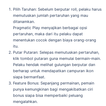
Pilih Taruhan: Sebelum berputar roll, pelaku harus
memutuskan jumlah pertaruhan yang mau
ditanamkan.
Pragmatic Play menyajikan berbagai opsi
pertaruhan, maka dari itu pelaku dapat
menentukan cocok dengan biaya orang-orang
itu.
Putar Putaran: Selepas memutuskan pertaruhan,
klik tombol putaran guna memulai bermain-main.
Pelaku hendak melihat gulungan berputar dan
berharap untuk mendapatkan campuran ikon
siapa bermanfaat.
Feature Bonus: Sepanjang permainan, pemain
punya kemungkinan bagi mengakibatkan ciri
bonus siapa bisa memperbaiki peluang
mengalahkan.