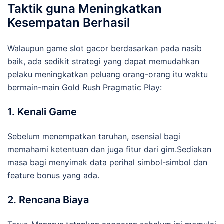
Taktik guna Meningkatkan
Kesempatan Berhasil
Walaupun game slot gacor berdasarkan pada nasib
baik, ada sedikit strategi yang dapat memudahkan
pelaku meningkatkan peluang orang-orang itu waktu
bermain-main Gold Rush Pragmatic Play:
1. Kenali Game
Sebelum menempatkan taruhan, esensial bagi
memahami ketentuan dan juga fitur dari gim.Sediakan
masa bagi menyimak data perihal simbol-simbol dan
feature bonus yang ada.
2. Rencana Biaya