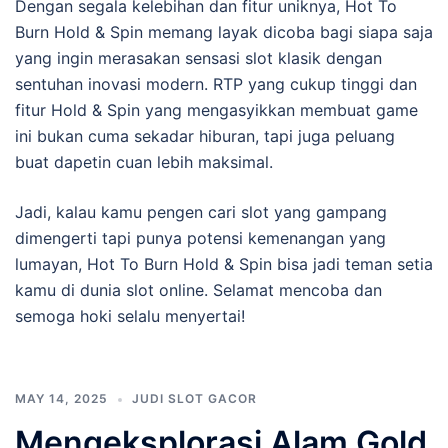
Dengan segala kelebihan dan fitur uniknya, Hot To
Burn Hold & Spin memang layak dicoba bagi siapa saja
yang ingin merasakan sensasi slot klasik dengan
sentuhan inovasi modern. RTP yang cukup tinggi dan
fitur Hold & Spin yang mengasyikkan membuat game
ini bukan cuma sekadar hiburan, tapi juga peluang
buat dapetin cuan lebih maksimal.
Jadi, kalau kamu pengen cari slot yang gampang
dimengerti tapi punya potensi kemenangan yang
lumayan, Hot To Burn Hold & Spin bisa jadi teman setia
kamu di dunia slot online. Selamat mencoba dan
semoga hoki selalu menyertai!
MAY 14, 2025
JUDI SLOT GACOR
Mengeksplorasi Alam Gold