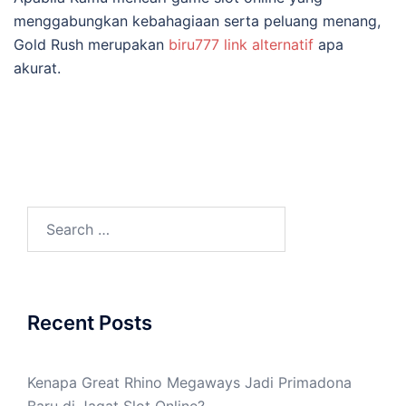
menggabungkan kebahagiaan serta peluang menang,
Gold Rush merupakan
biru777 link alternatif
apa
akurat.
Search
for:
Recent Posts
Kenapa Great Rhino Megaways Jadi Primadona