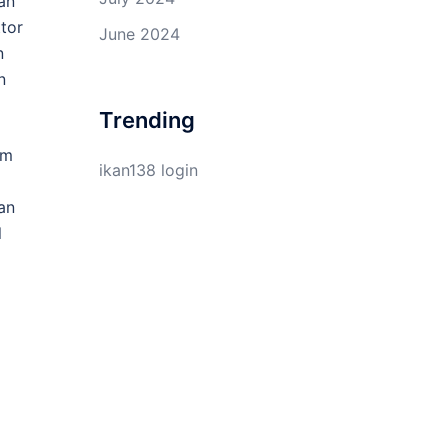
an
tor
June 2024
n
n
Trending
am
ikan138 login
an
l