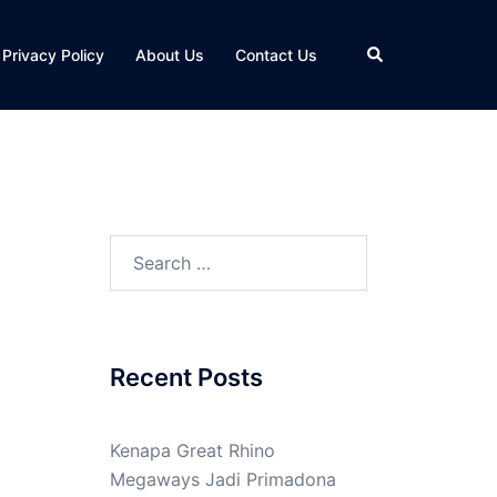
Search
Privacy Policy
About Us
Contact Us
Search
for:
Recent Posts
Kenapa Great Rhino
Megaways Jadi Primadona