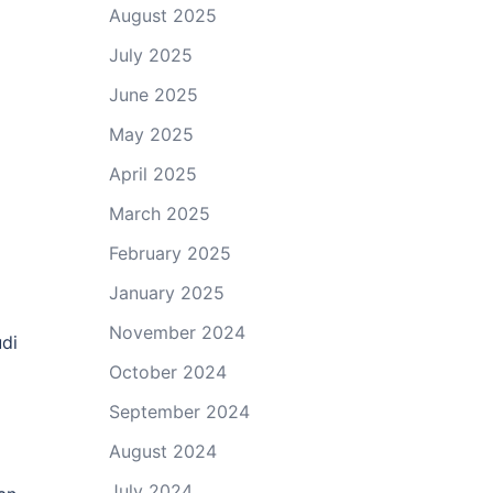
August 2025
July 2025
June 2025
May 2025
April 2025
March 2025
February 2025
January 2025
November 2024
udi
October 2024
September 2024
August 2024
July 2024