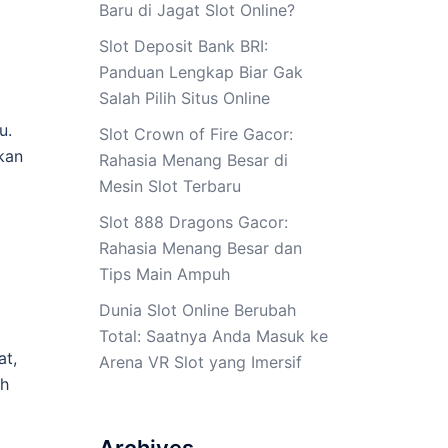
Baru di Jagat Slot Online?
Slot Deposit Bank BRI:
Panduan Lengkap Biar Gak
Salah Pilih Situs Online
u.
Slot Crown of Fire Gacor:
kan
Rahasia Menang Besar di
Mesin Slot Terbaru
Slot 888 Dragons Gacor:
Rahasia Menang Besar dan
Tips Main Ampuh
Dunia Slot Online Berubah
Total: Saatnya Anda Masuk ke
at,
Arena VR Slot yang Imersif
ah