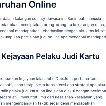
aruhan Online
nal dalam kalangan society dewasa ini. Berlimpah manusia
edar akan menciptakan orang-orang itu kekurangan dana,
encapai mendapatkan keberhasilan dengan aktivitas ini sat
g sekumpulan partisipan judi on line apa mencapai mendapat
 Kejayaan Pelaku Judi Kartu
endapatkan kejayaan ialah John Doe.John pertama-tama
i hobi, akan tetapi serta konsistensi dan strategi apa akur
alih pelaku judi kartu on line siapa diakui dengan berlimp
 secara ahli, menuntut ilmu dari kesalahan-kesalahan yang
njutan mengembangkan taktik segar demi mendapatkan