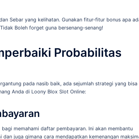
an Sebar yang kelihatan. Gunakan fitur-fitur bonus apa ad
.Tidak Boleh forget guna bersenang-senang!
erbaiki Probabilitas
gantung pada nasib baik, ada sejumlah strategi yang bisa
ng Anda di Loony Blox Slot Online:
mbayaran
i bagi memahami daftar pembayaran. Ini akan membantu
lai dan juga gimana cara mendapatkan kemenangan maksima