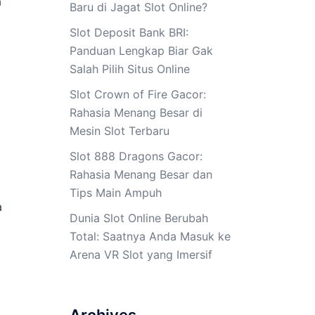
a
Baru di Jagat Slot Online?
Slot Deposit Bank BRI:
Panduan Lengkap Biar Gak
Salah Pilih Situs Online
Slot Crown of Fire Gacor:
Rahasia Menang Besar di
Mesin Slot Terbaru
Slot 888 Dragons Gacor:
Rahasia Menang Besar dan
Tips Main Ampuh
a
Dunia Slot Online Berubah
Total: Saatnya Anda Masuk ke
Arena VR Slot yang Imersif