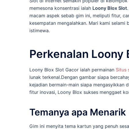
Slot di internet semakin populer di kelompok
memesona konsentrasi ialah
Loony Blox Slot
macam aspek sebab gim ini, meliputi fitur, c
kesempatan mengalahkan. Mari kami selami b
istimewa.
Perkenalan Loony B
Loony Blox Slot Gacor ialah permainan
Situs 
lunak terkenal.Dengan gambar siapa bercaha
kejadian bermain-main siapa mengasyikkan d
fitur inovasi, Loony Blox sukses menggaet kon
Temanya apa Menarik
Gim ini menyita tema kartun yang penuh ses