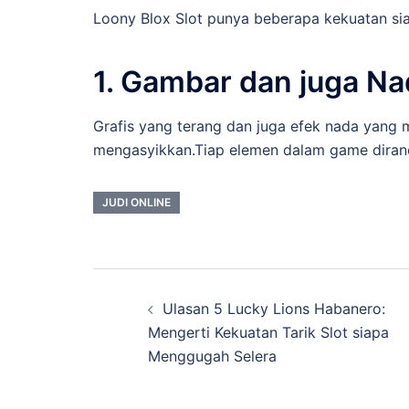
Loony Blox Slot punya beberapa kekuatan siap
1. Gambar dan juga N
Grafis yang terang dan juga efek nada yan
mengasyikkan.Tiap elemen dalam game diran
JUDI ONLINE
Post
Ulasan 5 Lucky Lions Habanero:
navigation
Mengerti Kekuatan Tarik Slot siapa
Menggugah Selera