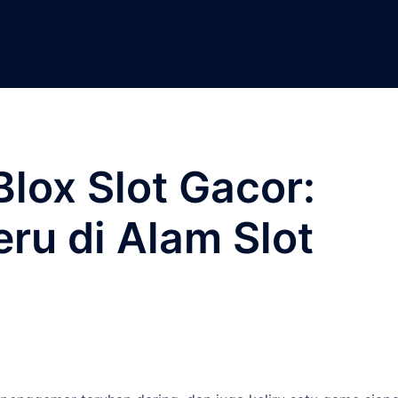
lox Slot Gacor:
ru di Alam Slot