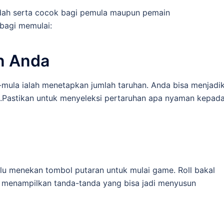
dah serta cocok bagi pemula maupun pemain
bagi memulai:
an Anda
mula ialah menetapkan jumlah taruhan. Anda bisa menjadi
.Pastikan untuk menyeleksi pertaruhan apa nyaman kepad
lu menekan tombol putaran untuk mulai game. Roll bakal
 menampilkan tanda-tanda yang bisa jadi menyusun