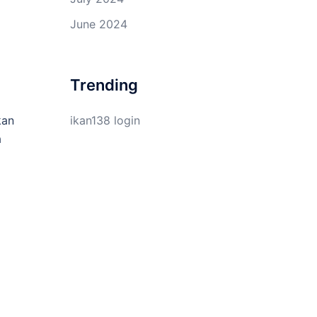
June 2024
Trending
kan
ikan138 login
a