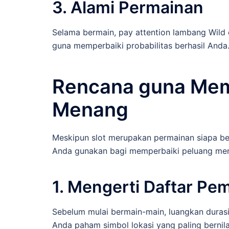
3. Alami Permainan
Selama bermain, pay attention lambang Wild d
guna memperbaiki probabilitas berhasil Anda
Rencana guna Memp
Menang
Meskipun slot merupakan permainan siapa ber
Anda gunakan bagi memperbaiki peluang mena
1. Mengerti Daftar Pe
Sebelum mulai bermain-main, luangkan duras
Anda paham simbol lokasi yang paling berni