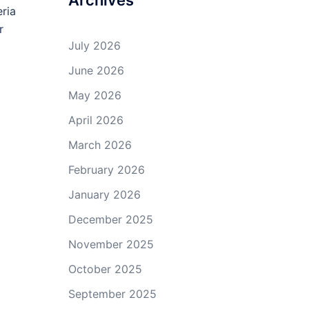
Archives
ria
r
July 2026
June 2026
May 2026
April 2026
March 2026
February 2026
January 2026
December 2025
November 2025
October 2025
September 2025