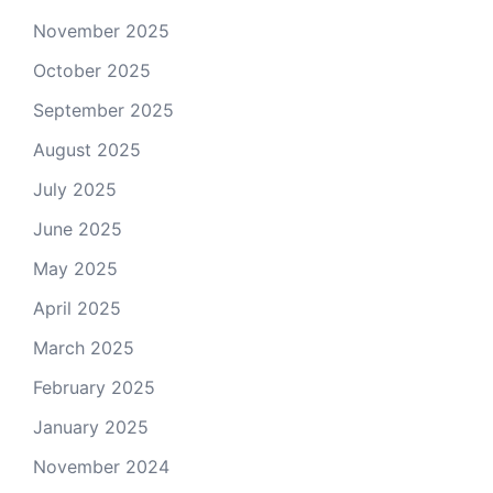
November 2025
October 2025
September 2025
August 2025
July 2025
June 2025
May 2025
April 2025
March 2025
February 2025
January 2025
November 2024