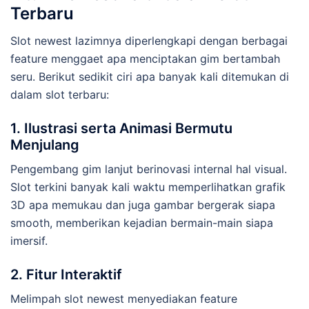
Terbaru
Slot newest lazimnya diperlengkapi dengan berbagai
feature menggaet apa menciptakan gim bertambah
seru. Berikut sedikit ciri apa banyak kali ditemukan di
dalam slot terbaru:
1. Ilustrasi serta Animasi Bermutu
Menjulang
Pengembang gim lanjut berinovasi internal hal visual.
Slot terkini banyak kali waktu memperlihatkan grafik
3D apa memukau dan juga gambar bergerak siapa
smooth, memberikan kejadian bermain-main siapa
imersif.
2. Fitur Interaktif
Melimpah slot newest menyediakan feature