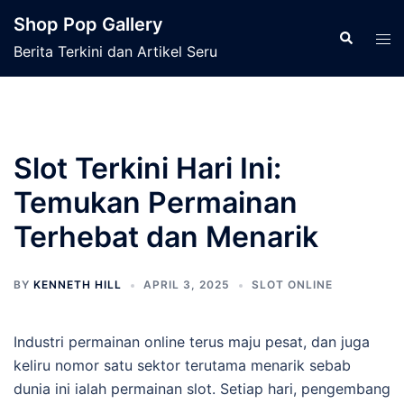
Skip
Shop Pop Gallery
to
Search
Tog
Berita Terkini dan Artikel Seru
content
men
Slot Terkini Hari Ini:
Temukan Permainan
Terhebat dan Menarik
BY
KENNETH HILL
APRIL 3, 2025
SLOT ONLINE
Industri permainan online terus maju pesat, dan juga
keliru nomor satu sektor terutama menarik sebab
dunia ini ialah permainan slot. Setiap hari, pengembang