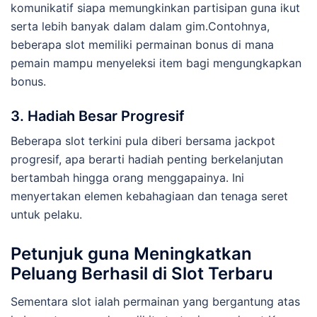
komunikatif siapa memungkinkan partisipan guna ikut
serta lebih banyak dalam dalam gim.Contohnya,
beberapa slot memiliki permainan bonus di mana
pemain mampu menyeleksi item bagi mengungkapkan
bonus.
3. Hadiah Besar Progresif
Beberapa slot terkini pula diberi bersama jackpot
progresif, apa berarti hadiah penting berkelanjutan
bertambah hingga orang menggapainya. Ini
menyertakan elemen kebahagiaan dan tenaga seret
untuk pelaku.
Petunjuk guna Meningkatkan
Peluang Berhasil di Slot Terbaru
Sementara slot ialah permainan yang bergantung atas