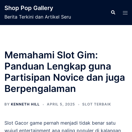
Skip
Shop Pop Gallery
to
Search
Tog
Berita Terkini dan Artikel Seru
content
men
Memahami Slot Gim:
Panduan Lengkap guna
Partisipan Novice dan juga
Berpengalaman
BY
KENNETH HILL
APRIL 5, 2025
SLOT TERBAIK
Slot Gacor game pernah menjadi tidak benar satu
wujud entertainment apa paling populer di kalangan