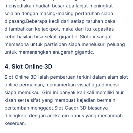
menyediakan hadiah besar apa lanjut meningkat
sejalan dengan masing-masing pertaruhan siapa
dipasang.Beberapa kecil dari setiap taruhan bakal
ditambahkan ke jackpot, maka dari itu kapasitas
keberhasilan bisa sekali gigantic. Slot ini sangat
memesona untuk partisipan siapa menelusuri peluang
untuk memenangkan anugerah gigantic.
4. Slot Online 3D
Slot Online 3D ialah pembaruan terkini dalam alam slot
online permainan, memamerkan visual tiga dimensi
siapa memukau. Gim ini banyak kali kali memiliki alur
kisah serta sifat yang membuat kejadian bermain
bertambah menggaet.Slot Gacor 3D biasanya
dilengkapi dengan aneka ciri bonus yang menambah
keseruan.