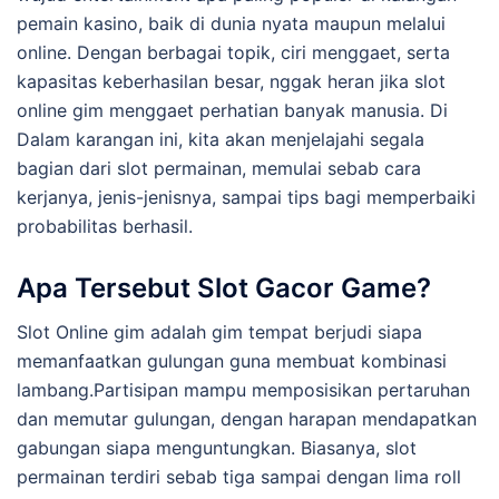
pemain kasino, baik di dunia nyata maupun melalui
online. Dengan berbagai topik, ciri menggaet, serta
kapasitas keberhasilan besar, nggak heran jika slot
online gim menggaet perhatian banyak manusia. Di
Dalam karangan ini, kita akan menjelajahi segala
bagian dari slot permainan, memulai sebab cara
kerjanya, jenis-jenisnya, sampai tips bagi memperbaiki
probabilitas berhasil.
Apa Tersebut Slot Gacor Game?
Slot Online gim adalah gim tempat berjudi siapa
memanfaatkan gulungan guna membuat kombinasi
lambang.Partisipan mampu memposisikan pertaruhan
dan memutar gulungan, dengan harapan mendapatkan
gabungan siapa menguntungkan. Biasanya, slot
permainan terdiri sebab tiga sampai dengan lima roll