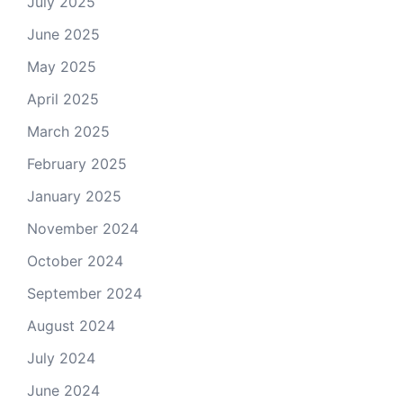
July 2025
June 2025
May 2025
April 2025
March 2025
February 2025
January 2025
November 2024
October 2024
September 2024
August 2024
July 2024
June 2024