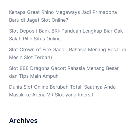
Kenapa Great Rhino Megaways Jadi Primadona
Baru di Jagat Slot Online?
Slot Deposit Bank BRI: Panduan Lengkap Biar Gak
Salah Pilih Situs Online
Slot Crown of Fire Gacor: Rahasia Menang Besar di
Mesin Slot Terbaru
Slot 888 Dragons Gacor: Rahasia Menang Besar
dan Tips Main Ampuh
Dunia Slot Online Berubah Total: Saatnya Anda
Masuk ke Arena VR Slot yang Imersif
Archives