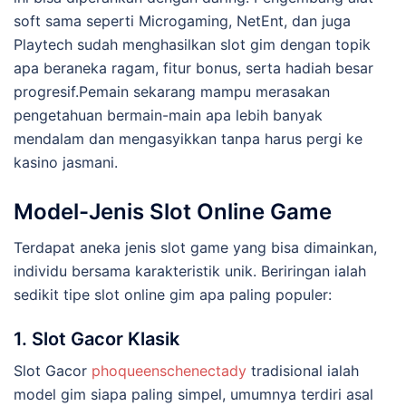
soft sama seperti Microgaming, NetEnt, dan juga
Playtech sudah menghasilkan slot gim dengan topik
apa beraneka ragam, fitur bonus, serta hadiah besar
progresif.Pemain sekarang mampu merasakan
pengetahuan bermain-main apa lebih banyak
mendalam dan mengasyikkan tanpa harus pergi ke
kasino jasmani.
Model-Jenis Slot Online Game
Terdapat aneka jenis slot game yang bisa dimainkan,
individu bersama karakteristik unik. Beriringan ialah
sedikit tipe slot online gim apa paling populer:
1. Slot Gacor Klasik
Slot Gacor
phoqueenschenectady
tradisional ialah
model gim siapa paling simpel, umumnya terdiri asal