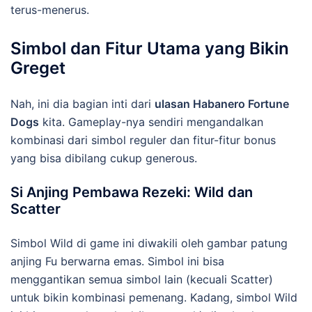
terus-menerus.
Simbol dan Fitur Utama yang Bikin
Greget
Nah, ini dia bagian inti dari
ulasan Habanero Fortune
Dogs
kita. Gameplay-nya sendiri mengandalkan
kombinasi dari simbol reguler dan fitur-fitur bonus
yang bisa dibilang cukup generous.
Si Anjing Pembawa Rezeki: Wild dan
Scatter
Simbol Wild di game ini diwakili oleh gambar patung
anjing Fu berwarna emas. Simbol ini bisa
menggantikan semua simbol lain (kecuali Scatter)
untuk bikin kombinasi pemenang. Kadang, simbol Wild