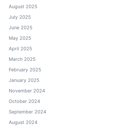
August 2025
July 2025
June 2025
May 2025
April 2025
March 2025
February 2025
January 2025
November 2024
October 2024
September 2024
August 2024