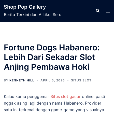
Skip
Shop Pop Gallery
to
Search
Tog
Berita Terkini dan Artikel Seru
content
men
Fortune Dogs Habanero:
Lebih Dari Sekadar Slot
Anjing Pembawa Hoki
BY
KENNETH HILL
APRIL 5, 2026
SITUS SLOT
Kalau kamu penggemar
Situs slot gacor
online, pasti
nggak asing lagi dengan nama Habanero. Provider
satu ini terkenal dengan game-game yang visualnya