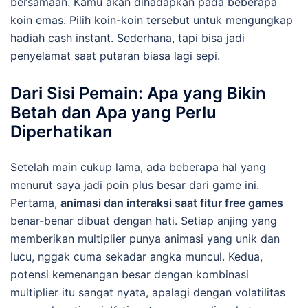
bersamaan. Kamu akan dihadapkan pada beberapa
koin emas. Pilih koin-koin tersebut untuk mengungkap
hadiah cash instant. Sederhana, tapi bisa jadi
penyelamat saat putaran biasa lagi sepi.
Dari Sisi Pemain: Apa yang Bikin
Betah dan Apa yang Perlu
Diperhatikan
Setelah main cukup lama, ada beberapa hal yang
menurut saya jadi poin plus besar dari game ini.
Pertama,
animasi dan interaksi saat fitur free games
benar-benar dibuat dengan hati. Setiap anjing yang
memberikan multiplier punya animasi yang unik dan
lucu, nggak cuma sekadar angka muncul. Kedua,
potensi kemenangan besar dengan kombinasi
multiplier itu sangat nyata, apalagi dengan volatilitas