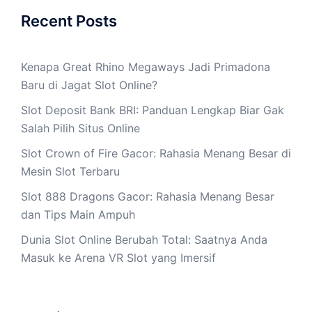
Recent Posts
Kenapa Great Rhino Megaways Jadi Primadona
Baru di Jagat Slot Online?
Slot Deposit Bank BRI: Panduan Lengkap Biar Gak
Salah Pilih Situs Online
Slot Crown of Fire Gacor: Rahasia Menang Besar di
Mesin Slot Terbaru
Slot 888 Dragons Gacor: Rahasia Menang Besar
dan Tips Main Ampuh
Dunia Slot Online Berubah Total: Saatnya Anda
Masuk ke Arena VR Slot yang Imersif