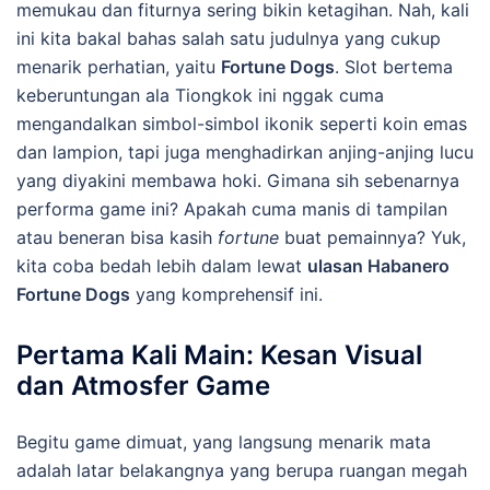
memukau dan fiturnya sering bikin ketagihan. Nah, kali
ini kita bakal bahas salah satu judulnya yang cukup
menarik perhatian, yaitu
Fortune Dogs
. Slot bertema
keberuntungan ala Tiongkok ini nggak cuma
mengandalkan simbol-simbol ikonik seperti koin emas
dan lampion, tapi juga menghadirkan anjing-anjing lucu
yang diyakini membawa hoki. Gimana sih sebenarnya
performa game ini? Apakah cuma manis di tampilan
atau beneran bisa kasih
fortune
buat pemainnya? Yuk,
kita coba bedah lebih dalam lewat
ulasan Habanero
Fortune Dogs
yang komprehensif ini.
Pertama Kali Main: Kesan Visual
dan Atmosfer Game
Begitu game dimuat, yang langsung menarik mata
adalah latar belakangnya yang berupa ruangan megah