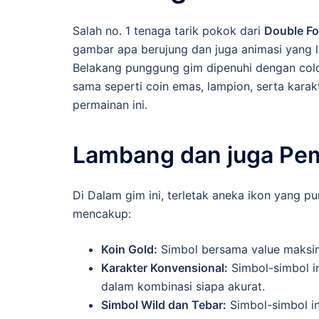
Salah no. 1 tenaga tarik pokok dari
Double Fo
gambar apa berujung dan juga animasi yang l
Belakang punggung gim dipenuhi dengan color
sama seperti coin emas, lampion, serta karak
permainan ini.
Lambang dan juga Pe
Di Dalam gim ini, terletak aneka ikon yang p
mencakup:
Koin Gold:
Simbol bersama value maksi
Karakter Konvensional:
Simbol-simbol i
dalam kombinasi siapa akurat.
Simbol Wild dan Tebar:
Simbol-simbol in