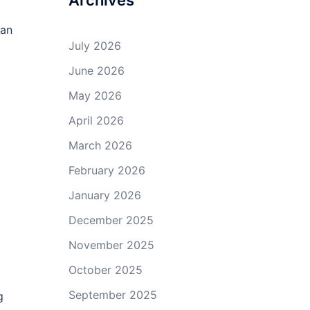
Archives
kan
July 2026
l
June 2026
May 2026
April 2026
March 2026
February 2026
January 2026
December 2025
November 2025
October 2025
September 2025
g