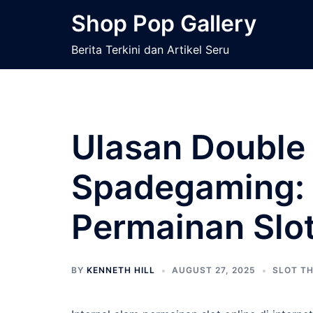
Skip
Shop Pop Gallery
to
content
Berita Terkini dan Artikel Seru
Ulasan Double
Spadegaming:
Permainan Slot
BY
KENNETH HILL
AUGUST 27, 2025
SLOT T