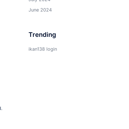
June 2024
Trending
ikan138 login
.