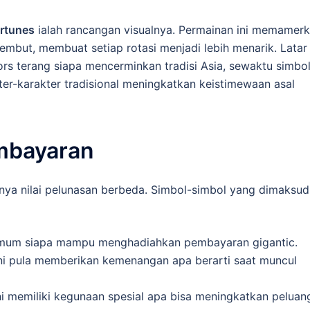
rtunes
ialah rancangan visualnya. Permainan ini memamer
embut, membuat setiap rotasi menjadi lebih menarik. Latar
s terang siapa mencerminkan tradisi Asia, sewaktu simbo
ter-karakter tradisional meningkatkan keistimewaan asal
mbayaran
unya nilai pelunasan berbeda. Simbol-simbol yang dimaksud
mum siapa mampu menghadiahkan pembayaran gigantic.
ni pula memberikan kemenangan apa berarti saat muncul
i memiliki kegunaan spesial apa bisa meningkatkan peluan