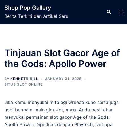
Skip
Shop Pop Gallery
to
Search
Tog
Berita Terkini dan Artikel Seru
content
men
Tinjauan Slot Gacor Age of
the Gods: Apollo Power
BY
KENNETH HILL
JANUARY 31, 2025
SITUS SLOT ONLINE
Jika Kamu menyukai mitologi Greece kuno serta juga
hobi bermain-main gim slot, maka Anda pasti akan
menyukai permainan slot gacor Age of the Gods:
Apollo Power. Diperluas dengan Playtech, slot apa