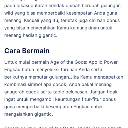
pada lokasi putaran hendak diubah berubah gulungan
wild yang bisa memperbaiki kesempatan Anda guna
menang. Kecuali yang itu, terletak juga ciri ban bonus
yang bisa menyerahkan Kamu kemungkinan untuk
menang hadiah gigantic.
Cara Bermain
Untuk mulai bermain Age of the Gods: Apollo Power,
Engkau butuh menyeleksi taruhan Anda serta
berikutnya memutar gulungan.Jika Kamu mendapatkan
kombinasi simbol apa cocok, Anda bakal menang
anugerah cocok serta table pelunasan. Jangan tidak
ingat untuk mengambil keuntungan fitur-fitur bonus
guna memperbaiki kesempatan Engkau untuk
mengalahkan gigantic.