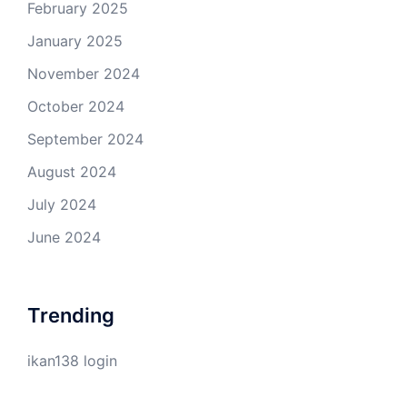
February 2025
January 2025
November 2024
October 2024
September 2024
August 2024
July 2024
June 2024
Trending
ikan138 login