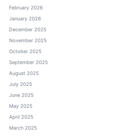
February 2026
January 2026
December 2025
November 2025
October 2025
September 2025
August 2025
July 2025
June 2025
May 2025
April 2025
March 2025