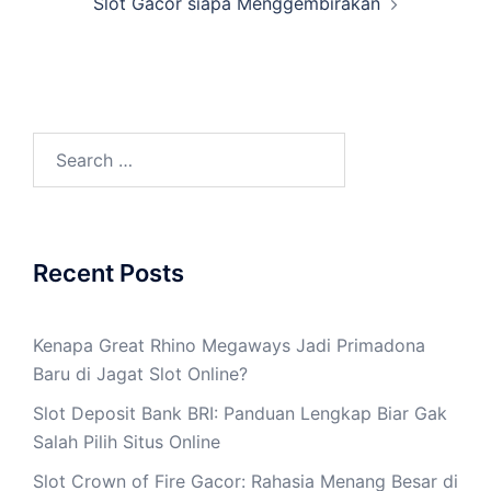
Slot Gacor siapa Menggembirakan
Search
for:
Recent Posts
Kenapa Great Rhino Megaways Jadi Primadona
Baru di Jagat Slot Online?
Slot Deposit Bank BRI: Panduan Lengkap Biar Gak
Salah Pilih Situs Online
Slot Crown of Fire Gacor: Rahasia Menang Besar di