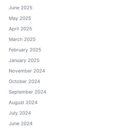
June 2025
May 2025
April 2025
March 2025
February 2025
January 2025
November 2024
October 2024
September 2024
August 2024
July 2024
June 2024