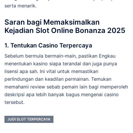
serta menarik.
Saran bagi Memaksimalkan
Kejadian Slot Online Bonanza 2025
1. Tentukan Casino Terpercaya
Sebelum bermula bermain-main, pastikan Engkau
menentukan kasino siapa terandal dan juga punya
lisensi apa sah. Ini vital untuk memastikan
perlindungan dan keadilan permainan. Temukan
memahami review sebab pemain lain bagi memperoleh
deskripsi apa lebih banyak bagus mengenai casino
tersebut.
JUDI SLOT TERPERCAYA