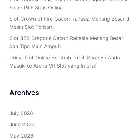
Salah Pilih Situs Online
Slot Crown of Fire Gacor: Rahasia Menang Besar di
Mesin Slot Terbaru
Slot 888 Dragons Gacor: Rahasia Menang Besar
dan Tips Main Ampuh
Dunia Slot Online Berubah Total: Saatnya Anda
Masuk ke Arena VR Slot yang Imersif
Archives
July 2026
June 2026
May 2026