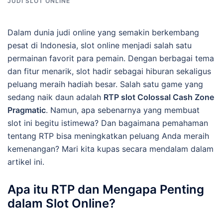
JUDI SLOT ONLINE
Dalam dunia judi online yang semakin berkembang
pesat di Indonesia, slot online menjadi salah satu
permainan favorit para pemain. Dengan berbagai tema
dan fitur menarik, slot hadir sebagai hiburan sekaligus
peluang meraih hadiah besar. Salah satu game yang
sedang naik daun adalah
RTP slot Colossal Cash Zone
Pragmatic
. Namun, apa sebenarnya yang membuat
slot ini begitu istimewa? Dan bagaimana pemahaman
tentang RTP bisa meningkatkan peluang Anda meraih
kemenangan? Mari kita kupas secara mendalam dalam
artikel ini.
Apa itu RTP dan Mengapa Penting
dalam Slot Online?