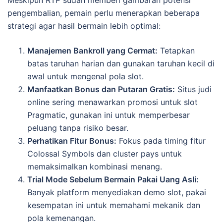
Meskipun RTP sudah memberi gambaran potensi
pengembalian, pemain perlu menerapkan beberapa
strategi agar hasil bermain lebih optimal:
Manajemen Bankroll yang Cermat:
Tetapkan
batas taruhan harian dan gunakan taruhan kecil di
awal untuk mengenal pola slot.
Manfaatkan Bonus dan Putaran Gratis:
Situs judi
online sering menawarkan promosi untuk slot
Pragmatic, gunakan ini untuk memperbesar
peluang tanpa risiko besar.
Perhatikan Fitur Bonus:
Fokus pada timing fitur
Colossal Symbols dan cluster pays untuk
memaksimalkan kombinasi menang.
Trial Mode Sebelum Bermain Pakai Uang Asli:
Banyak platform menyediakan demo slot, pakai
kesempatan ini untuk memahami mekanik dan
pola kemenangan.