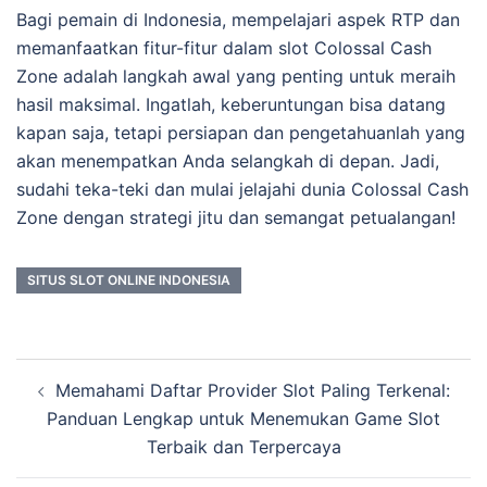
Bagi pemain di Indonesia, mempelajari aspek RTP dan
memanfaatkan fitur-fitur dalam slot Colossal Cash
Zone adalah langkah awal yang penting untuk meraih
hasil maksimal. Ingatlah, keberuntungan bisa datang
kapan saja, tetapi persiapan dan pengetahuanlah yang
akan menempatkan Anda selangkah di depan. Jadi,
sudahi teka-teki dan mulai jelajahi dunia Colossal Cash
Zone dengan strategi jitu dan semangat petualangan!
SITUS SLOT ONLINE INDONESIA
Post
Memahami Daftar Provider Slot Paling Terkenal:
navigation
Panduan Lengkap untuk Menemukan Game Slot
Terbaik dan Terpercaya