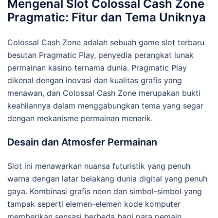
Mengenal Slot Colossal Cash Zone
Pragmatic: Fitur dan Tema Uniknya
Colossal Cash Zone adalah sebuah game slot terbaru
besutan Pragmatic Play, penyedia perangkat lunak
permainan kasino ternama dunia. Pragmatic Play
dikenal dengan inovasi dan kualitas grafis yang
menawan, dan Colossal Cash Zone merupakan bukti
keahliannya dalam menggabungkan tema yang segar
dengan mekanisme permainan menarik.
Desain dan Atmosfer Permainan
Slot ini menawarkan nuansa futuristik yang penuh
warna dengan latar belakang dunia digital yang penuh
gaya. Kombinasi grafis neon dan simbol-simbol yang
tampak seperti elemen-elemen kode komputer
memberikan sensasi berbeda bagi para pemain.