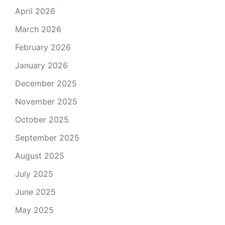
April 2026
March 2026
February 2026
January 2026
December 2025
November 2025
October 2025
September 2025
August 2025
July 2025
June 2025
May 2025