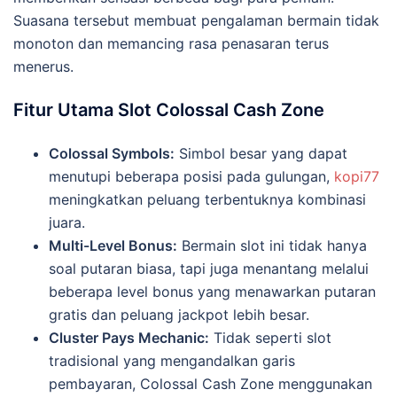
Suasana tersebut membuat pengalaman bermain tidak
monoton dan memancing rasa penasaran terus
menerus.
Fitur Utama Slot Colossal Cash Zone
Colossal Symbols:
Simbol besar yang dapat
menutupi beberapa posisi pada gulungan,
kopi77
meningkatkan peluang terbentuknya kombinasi
juara.
Multi-Level Bonus:
Bermain slot ini tidak hanya
soal putaran biasa, tapi juga menantang melalui
beberapa level bonus yang menawarkan putaran
gratis dan peluang jackpot lebih besar.
Cluster Pays Mechanic:
Tidak seperti slot
tradisional yang mengandalkan garis
pembayaran, Colossal Cash Zone menggunakan