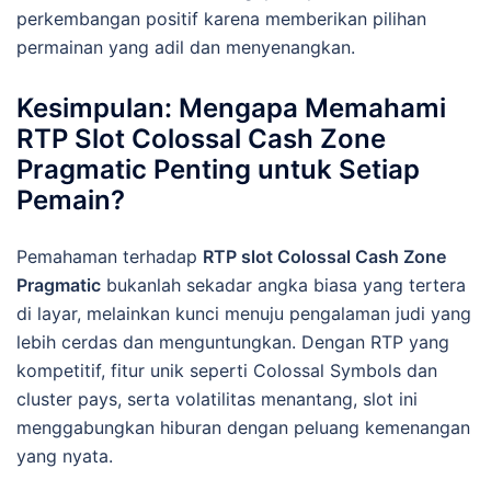
perkembangan positif karena memberikan pilihan
permainan yang adil dan menyenangkan.
Kesimpulan: Mengapa Memahami
RTP Slot Colossal Cash Zone
Pragmatic Penting untuk Setiap
Pemain?
Pemahaman terhadap
RTP slot Colossal Cash Zone
Pragmatic
bukanlah sekadar angka biasa yang tertera
di layar, melainkan kunci menuju pengalaman judi yang
lebih cerdas dan menguntungkan. Dengan RTP yang
kompetitif, fitur unik seperti Colossal Symbols dan
cluster pays, serta volatilitas menantang, slot ini
menggabungkan hiburan dengan peluang kemenangan
yang nyata.