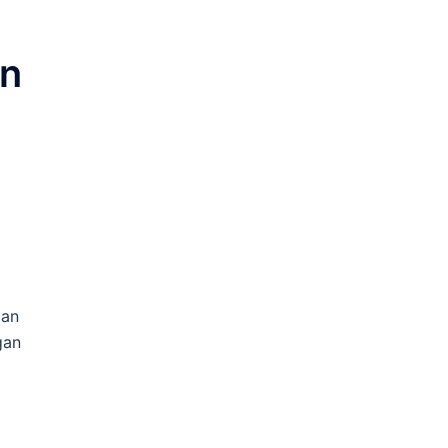
an
dan
gan