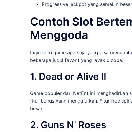
Progressive jackpot yang semakin besar
Contoh Slot Berte
Menggoda
Ingin tahu game apa saja yang bisa mengant
beberapa judul favorit yang layak dicoba:
1. Dead or Alive II
Game populer dari NetEnt ini menghadirkan 
fitur bonus yang menggiurkan. Fitur free sp
besar.
2. Guns N’ Roses