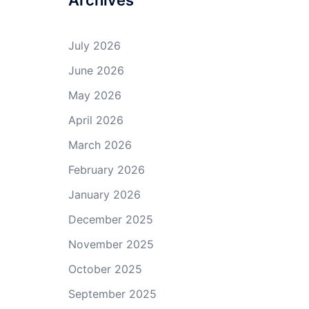
Archives
July 2026
June 2026
May 2026
April 2026
March 2026
February 2026
January 2026
December 2025
November 2025
October 2025
September 2025